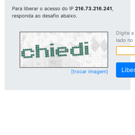
Para liberar o acesso
do IP
216.73.216.241
,
responda ao desafio abaixo.
Digite 
lado no
[trocar imagem]