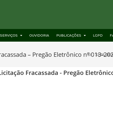
SERVIÇOS
OUVIDORIA
PUBLICAÇÕES
LGPD
F
racassada – Pregão Eletrônico nº 013-20
>
22_03_2023 
Licitação Fracassada - Pregão Eletrônic