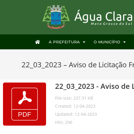
A PREFEITURA
O MUNICÍPIO
22_03_2023 – Aviso de Licitação F
22_03_2023 - Aviso de 
File size: 237.31 KB
Created: 12-04-2023
Updated: 12-04-2023
Hits: 296