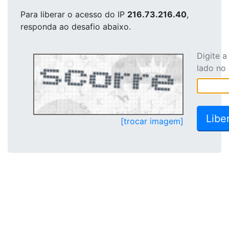
Para liberar o acesso
do IP
216.73.216.40
,
responda ao desafio abaixo.
Digite 
lado no
[trocar imagem]